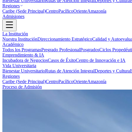
Bienestar Universitario
Rutas de Atención Integral
Deportes y Cultura
Regiones
Caribe (Sede Principal)
Centro
Pacífico
Oriente
Amazonía
Admisiones
La Institución
Nuestra Institución
Direccionamiento Estratégico
Calidad y Autoevalu
Académico
Todos los Programas
Pregrado Profesional
Posgrados
Ciclos Propedéut
Emprendimiento & IA
Incubadora de Negocios
Casos de Éxito
Centro de Innovación e IA
Vida Universitaria
Bienestar Universitario
Rutas de Atención Integral
Deportes y Cultura
Regiones
Caribe (Sede Principal)
Centro
Pacífico
Oriente
Amazonía
Proceso de Admisión