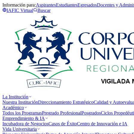
Información para:
Aspirantes
Estudiantes
Egresados
Docentes y Adminis
IAFIC Virtual
Buscar
La Institución
Nuestra Institución
Direccionamiento Estratégico
Calidad y Autoevalu
Académico
Todos los Programas
Pregrado Profesional
Posgrados
Ciclos Propedéut
Emprendimiento & IA
Incubadora de Negocios
Casos de Éxito
Centro de Innovación e IA
Vida Universitaria