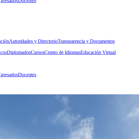
Egresados
Docentes
ación
Autoridades y Directorio
Transparencia y Documentos
icos
Diplomados
Cursos
Centro de Idiomas
Educación Virtual
Egresados
Docentes